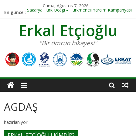
Cuma, Ağustos 7, 2026
Sakarya Türk Ocağı – Türkmeneli Yardım Kampanyası
En güncel:
Genç Arkadaş Dergisi 3 Mayıs 2025
Erkal Etçioğlu
ADAPAZARINDA ULAŞIM PROJELERİ HABERİ
ADAPAZARINDA ULAŞIM PROJELERİ
Sakarya Ülkü Ocakları
"Bir ömrün hikayesi"
AGDAŞ
hazırlanıyor
ERKAL ETÇİOĞLU KİMDİR?