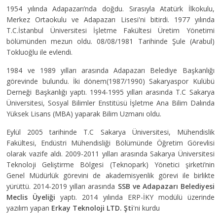
1954 yılında Adapazarı’nda doğdu. Sırasıyla Atatürk İlkokulu,
Merkez Ortaokulu ve Adapazarı Lisesi'ni bitirdi. 1977 yılında
T.C.İstanbul Üniversitesi İşletme Fakültesi Üretim Yönetimi
bölümünden mezun oldu. 08/08/1981 Tarihinde Şule (Arabul)
Tokluoğlu ile evlendi.
1984 ve 1989 yılları arasında Adapazarı Belediye Başkanlığı
görevinde bulundu. İki dönem(1987/1990) Sakaryaspor Kulübü
Derneği Başkanlığı yaptı. 1994-1995 yılları arasında T.C Sakarya
Üniversitesi, Sosyal Bilimler Enstitüsü İşletme Ana Bilim Dalında
Yüksek Lisans (MBA) yaparak Bilim Uzmanı oldu.
Eylül 2005 tarihinde T.C Sakarya Üniversitesi, Mühendislik
Fakültesi, Endüstri Mühendisliği Bölümünde Öğretim Görevlisi
olarak vazife aldı. 2009-2011 yılları arasında Sakarya Üniversitesi
Teknoloji Geliştirme Bölgesi (Teknopark) Yönetici şirketi’nin
Genel Müdürlük görevini de akademisyenlik görevi ile birlikte
yürüttü. 2014-2019 yılları arasında
SSB ve Adapazarı Belediyesi
Meclis Üyeliği
yaptı. 2014 yılında ERP-İKY modülü üzerinde
yazılım yapan
Erkay Teknoloji LTD. Şti
'ni kurdu