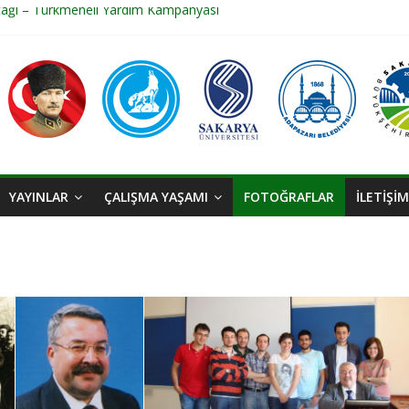
cağı – Türkmeneli Yardım Kampanyası
rgisi 3 Mayıs 2025
 ULAŞIM PROJELERİ HABERİ
 ULAŞIM PROJELERİ
akları
YAYINLAR
ÇALIŞMA YAŞAMI
FOTOĞRAFLAR
İLETİŞİM