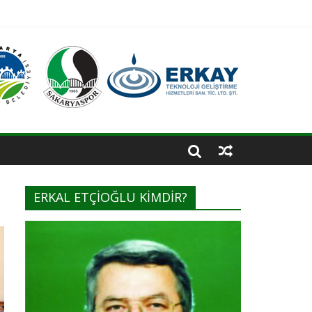
ERKAL ETÇİOĞLU KİMDİR?