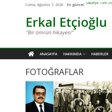
Cuma, Ağustos 7, 2026
En güncel:
Sakarya Türk O
Genç Arkadaş De
ADAPAZARINDA
Erkal Etçioğlu
ADAPAZARINDA
Sakarya Ülkü Oc
"Bir ömrün hikayesi"
ANASAYFA
HAKKIMDA
HABERLER
FOTOĞRAFLAR