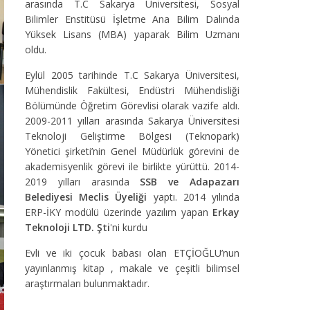
arasında T.C Sakarya Üniversitesi, Sosyal
Bilimler Enstitüsü İşletme Ana Bilim Dalında
Yüksek Lisans (MBA) yaparak Bilim Uzmanı
oldu.
Eylül 2005 tarihinde T.C Sakarya Üniversitesi,
Mühendislik Fakültesi, Endüstri Mühendisliği
Bölümünde Öğretim Görevlisi olarak vazife aldı.
2009-2011 yılları arasında Sakarya Üniversitesi
Teknoloji Geliştirme Bölgesi (Teknopark)
Yönetici şirketi’nin Genel Müdürlük görevini de
akademisyenlik görevi ile birlikte yürüttü. 2014-
2019 yılları arasında
SSB ve Adapazarı
Belediyesi Meclis Üyeliği
yaptı. 2014 yılında
ERP-İKY modülü üzerinde yazılım yapan
Erkay
Teknoloji LTD. Şti
'ni kurdu
Evli ve iki çocuk babası olan ETÇİOĞLU’nun
yayınlanmış kitap , makale ve çeşitli bilimsel
araştırmaları bulunmaktadır.