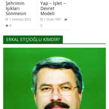
Şehrimin
Yap – İşlet –
Işıkları
Devret
Sönmesin
Modeli
1 Temmuz 2012
1 Ocak 1997
0
0
ERKAL ETÇİOĞLU KİMDİR?