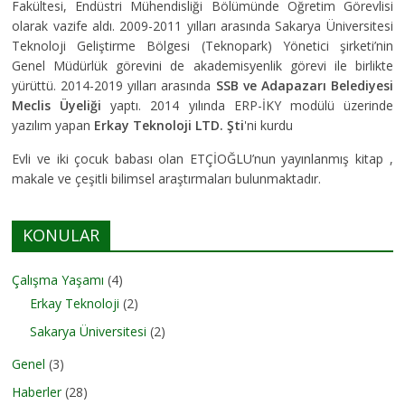
Fakültesi, Endüstri Mühendisliği Bölümünde Öğretim Görevlisi
olarak vazife aldı. 2009-2011 yılları arasında Sakarya Üniversitesi
Teknoloji Geliştirme Bölgesi (Teknopark) Yönetici şirketi’nin
Genel Müdürlük görevini de akademisyenlik görevi ile birlikte
yürüttü. 2014-2019 yılları arasında
SSB ve Adapazarı Belediyesi
Meclis Üyeliği
yaptı. 2014 yılında ERP-İKY modülü üzerinde
yazılım yapan
Erkay Teknoloji LTD. Şti
'ni kurdu
Evli ve iki çocuk babası olan ETÇİOĞLU’nun yayınlanmış kitap ,
makale ve çeşitli bilimsel araştırmaları bulunmaktadır.
KONULAR
Çalışma Yaşamı
(4)
Erkay Teknoloji
(2)
Sakarya Üniversitesi
(2)
Genel
(3)
Haberler
(28)