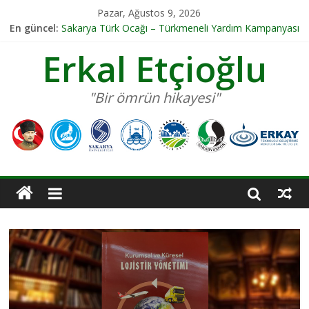
Pazar, Ağustos 9, 2026
En güncel:
Sakarya Türk Ocağı – Türkmeneli Yardım Kampanyası
Genç Arkadaş Dergisi 3 Mayıs 2025
Erkal Etçioğlu
ADAPAZARINDA ULAŞIM PROJELERİ HABERİ
ADAPAZARINDA ULAŞIM PROJELERİ
Sakarya Ülkü Ocakları
"Bir ömrün hikayesi"